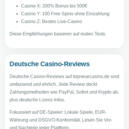
Casino X: 200% Bonus bis 500€
Casino Y: 100 Free Spins ohne Einzahlung
Casino Z: Bestes Live-Casino
Diese Empfehlungen basieren auf realen Tests.
Deutsche Casino-Reviews
Deutsche Casino-Reviews auf topneuecasino.de sind
umfassend und ehrlich. Jede Review deckt
Zahlungsmethoden wie PayPal, Sofort und Krypto ab,
plus deutsche Lizenz-Infos.
Fokussiert auf DE-Spieler: Lokale Spiele, EUR-
Währung und DSGVO-Konformität. Lesen Sie Vor-
und Nachteile jeder Plattform.