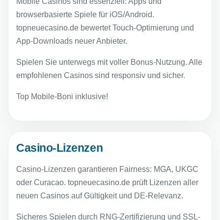
Mobile Casinos sind essenziell: Apps und
browserbasierte Spiele für iOS/Android.
topneuecasino.de bewertet Touch-Optimierung und
App-Downloads neuer Anbieter.
Spielen Sie unterwegs mit voller Bonus-Nutzung. Alle
empfohlenen Casinos sind responsiv und sicher.
Top Mobile-Boni inklusive!
Casino-Lizenzen
Casino-Lizenzen garantieren Fairness: MGA, UKGC
oder Curacao. topneuecasino.de prüft Lizenzen aller
neuen Casinos auf Gültigkeit und DE-Relevanz.
Sicheres Spielen durch RNG-Zertifizierung und SSL-