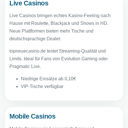
Live Casinos
Live Casinos bringen echtes Kasino-Feeling nach
Hause mit Roulette, Blackjack und Shows in HD.
Neue Plattformen bieten mehr Tische und
deutschsprachige Dealer.
topneuecasino.de testet Streaming-Qualität und
Limits. Ideal für Fans von Evolution Gaming oder
Pragmatic Live.
Niedrige Einsätze ab 0,10€
VIP-Tische verfügbar
Mobile Casinos